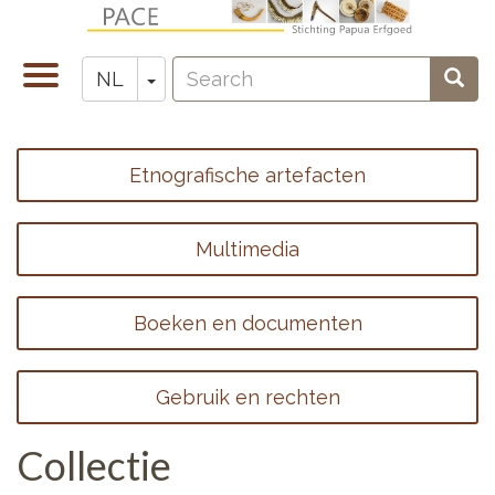
Overslaan
en
Search
naar
Navigatie
Toggle Dropdown
Sear
NL
Zoeken
de
wisselen
inhoud
gaan
Etnografische artefacten
Footer
menu
Multimedia
1
Boeken en documenten
Gebruik en rechten
Collectie