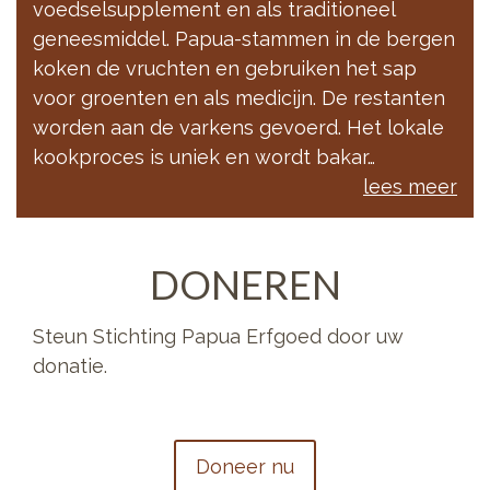
voedselsupplement en als traditioneel
geneesmiddel. Papua-stammen in de bergen
koken de vruchten en gebruiken het sap
voor groenten en als medicijn. De restanten
worden aan de varkens gevoerd. Het lokale
kookproces is uniek en wordt bakar…
lees meer
DONEREN
Steun Stichting Papua Erfgoed door uw
donatie.
Doneer nu