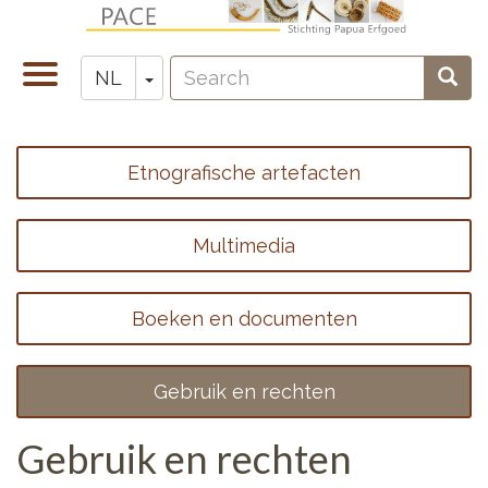
Overslaan
en
Search
naar
Navigatie
Toggle Dropdown
Sear
NL
Zoeken
de
wisselen
inhoud
gaan
Etnografische artefacten
Footer
menu
Multimedia
1
Boeken en documenten
Gebruik en rechten
Gebruik en rechten