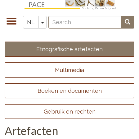
Overslaan
en
Search
naar
Navigatie
Toggle Dropdown
Sear
NL
Zoeken
de
wisselen
inhoud
gaan
Etnografische artefacten
Footer
menu
Multimedia
1
Boeken en documenten
Gebruik en rechten
Artefacten