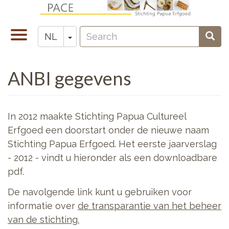
Overslaan
en
Search
naar
Navigatie
Toggle Dropdown
Sear
NL
Zoeken
de
wisselen
inhoud
ANBI gegevens
gaan
In 2012 maakte Stichting Papua Cultureel
Erfgoed een doorstart onder de nieuwe naam
Stichting Papua Erfgoed. Het eerste jaarverslag
- 2012 - vindt u hieronder als een downloadbare
pdf.
De navolgende link kunt u gebruiken voor
informatie over
de transparantie van het beheer
van de stichting.