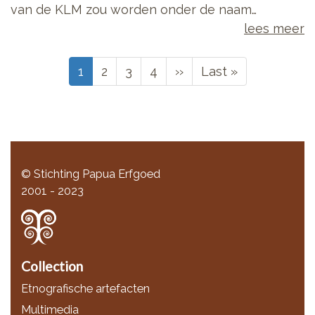
van de KLM zou worden onder de naam…
lees meer
Paginering
Huidige
1
Page
2
Page
3
Page
4
Volgende
››
Laatste
Last »
pagina
pagina
pagina
© Stichting Papua Erfgoed
2001 - 2023
Collection
Etnografische artefacten
Multimedia