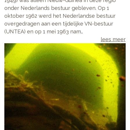
1949) was alleen Nieuw-Guinea in deze regio
onder Nederlands bestuur gebleven. Op 1
oktober 1962 werd het Nederlandse bestuur
overgedragen aan een tijdelijke VN-bestuur
(UNTEA) en op 1 mei 1963 nam…
lees meer