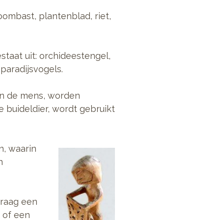
Boombast, plantenblad, riet,
staat uit: orchideestengel,
paradijsvogels.
van de mens, worden
e buideldier, wordt gebruikt
n, waarin
n
graag een
 of een