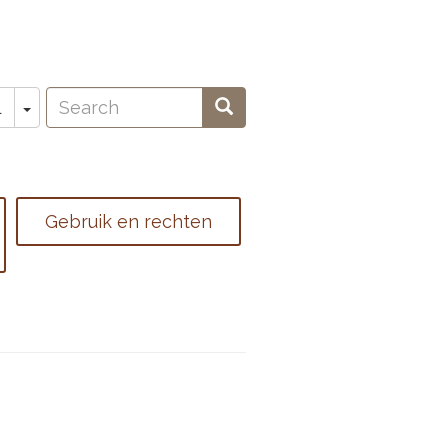
Search
Toggle Dropdown
Search
L
oeken
Gebruik en rechten