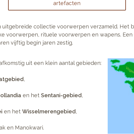
artefacten
n uitgebreide collectie voorwerpen verzameld. Het b
jke voorwerpen, rituele voorwerpen en wapens. Een b
n vijftig begin jaren zestig.
fkomstig uit een klein aantal gebieden:
atgebied
,
ollandia
en het
Sentani-gebied
,
i
en het
Wisselmerengebied
,
iak en Manokwari.