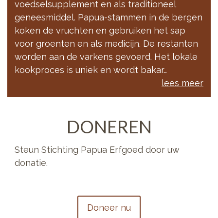
voedselsupplement en als traditioneel
geneesmiddel. Papua-stammen in de bergen
koken de vruchten en gebruiken het sap
voor groenten en als medicijn. De restanten
worden aan de varkens gevoerd. Het lokale
kookproces is uniek en wordt bakar…
lees meer
DONEREN
Steun Stichting Papua Erfgoed door uw
donatie.
Doneer nu