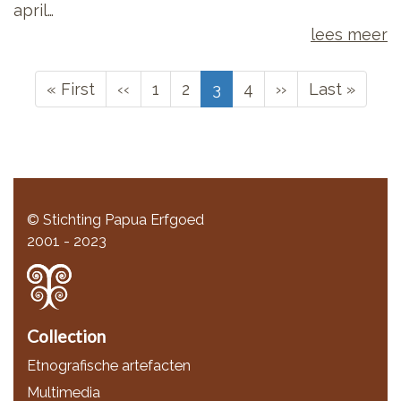
april…
lees meer
Paginering
Eerste
« First
Vorige
‹‹
Page
1
Page
2
Huidige
3
Page
4
Volgende
››
Laatste
Last »
pagina
pagina
pagina
pagina
pagina
© Stichting Papua Erfgoed
2001 - 2023
Collection
Etnografische artefacten
Multimedia