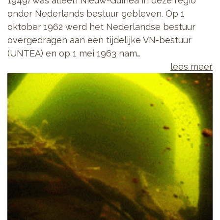
1949) was alleen Nieuw-Guinea in deze regio
onder Nederlands bestuur gebleven. Op 1
oktober 1962 werd het Nederlandse bestuur
overgedragen aan een tijdelijke VN-bestuur
(UNTEA) en op 1 mei 1963 nam…
lees meer