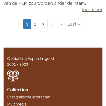
van de KLM zou worden onder de naam…
lees meer
Paginering
Huidige
1
Page
2
Page
3
Page
4
Volgende
››
Laatste
Last »
pagina
pagina
pagina
© Stichting Papua Erfgoed
2001 - 2023
Collection
Etnografische artefacten
Multimedia