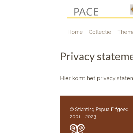
Overslaan
en
naar
Hoofdnavigati
Home
Collectie
Thema
de
inhoud
gaan
Privacy statem
Hier komt het privacy state
© Stichting Papua Erfgoed
2001 - 2023