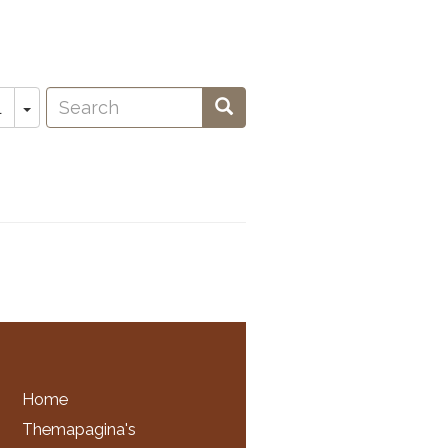
Search
Toggle Dropdown
Search
L
oeken
Home
Themapagina's