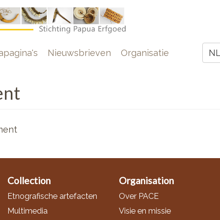
e
pagina's
Nieuwsbrieven
Organisatie
N
Z
ent
ment
Collection
Organisation
Etnografische artefacten
Over PACE
Multimedia
Visie en missie