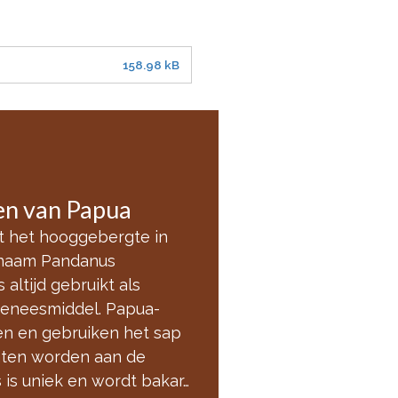
158.98 kB
gen van Papua
it het hooggebergte in
 naam Pandanus
altijd gebruikt als
geneesmiddel. Papua-
n en gebruiken het sap
anten worden aan de
is uniek en wordt bakar…