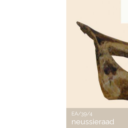
EA/14/21
kalkhouder me