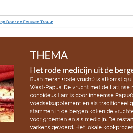
hting Door de Eeuwen Trouw
THEMA
Het rode medicijn uit de ber
Buah merah (rode vrucht) is afkomstig u
West-Papua. De vrucht met de Latijnse
conoideus Lam is door inheemse Papua's 
voedselsupplement en als traditioneel 
stammen in de bergen koken de vruchte
voor groenten en als medicijn. De rest
varkens gevoerd. Het lokale kookproces 