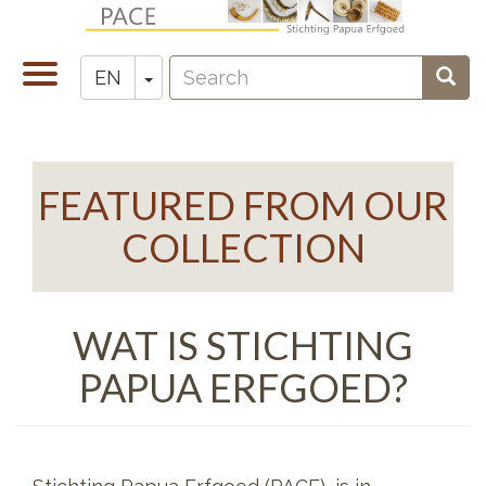
Skip
to
Search
main
Toggle
Toggle Dropdown
Sear
EN
Zoeken
content
navigation
FEATURED FROM OUR
COLLECTION
WAT IS STICHTING
PAPUA ERFGOED?