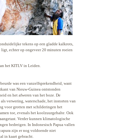
onduidelijke tekens op een gladde kalkrots,
e ligt, echter op ongeveer 20 minuten roeien
van het KITLV in Leiden.
ebeurde
was een vanzelfsprekendheid, want
estkant van Nieuw-Guinea ontstonden
heid en het afweren van het boze. De
ls verwering, waterschade, het instorten van
ling voor grotten met schilderingen het
namen toe, evenals het koolzuurgehalte. Ook
aangetast. Verder kunnen klimatologische
ingen bedreigen. In Indonesisch Papua vallen
apura zijn er nog voldoende niet
l in kaart gebracht.