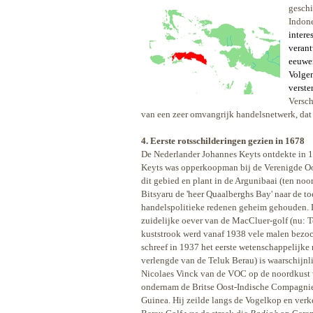
geschi
Indone
intere
veran
eeuwen
Volgen
verste
Versch
van een zeer omvangrijk handelsnetwerk, dat 
4. Eerste rotsschilderingen gezien in 1678
De Nederlander Johannes Keyts ontdekte in 1
Keyts was opperkoopman bij de Verenigde Oo
dit gebied en plant in de Argunibaai (ten n
Bitsyaru de 'heer Quaalberghs Bay' naar de
handelspolitieke redenen geheim gehouden. De
zuidelijke oever van de MacCluer-golf (nu: Te
kuststrook werd vanaf 1938 vele malen bezoch
schreef in 1937 het eerste wetenschappelijke 
verlengde van de Teluk Berau) is waarschijnl
Nicolaes Vinck van de VOC op de noordkust 
ondernam de Britse Oost-Indische Compagnie
Guinea. Hij zeilde langs de Vogelkop en ver