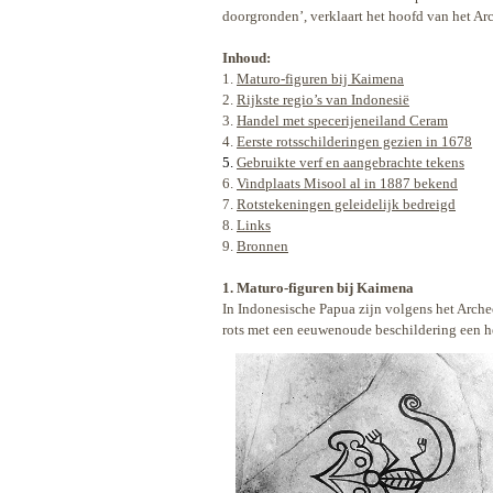
doorgronden’, verklaart het hoofd van het A
Inhoud:
1.
Maturo-figuren bij Kaimena
2.
Rijkste regio’s van Indonesië
3.
Handel met specerijeneiland Ceram
4.
Eerste rotsschilderingen gezien in 1678
5.
Gebruikte verf en aangebrachte tekens
6.
Vindplaats Misool al in 1887 bekend
7.
Rotstekeningen geleidelijk bedreigd
8.
Links
9.
Bronnen
1. Maturo-figuren bij Kaimena
In Indonesische Papua zijn volgens het Arch
rots met een eeuwenoude beschildering een he