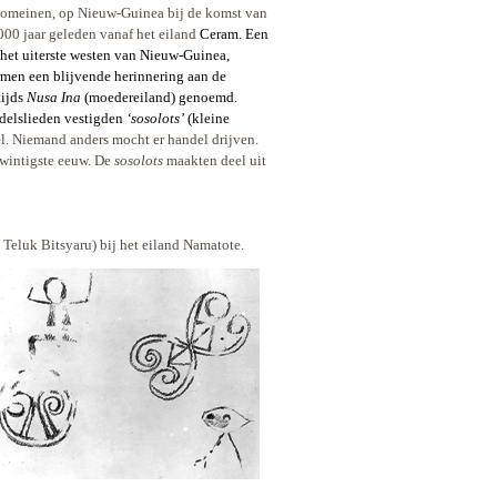
 Romeinen, op Nieuw-Guinea bij de komst van
000 jaar geleden vanaf het eiland
Ceram. Een
n het uiterste westen van Nieuw-Guinea,
ormen een blijvende herinnering aan de
tijds
Nusa Ina
(moedereiland) genoemd.
elslieden vestigden
‘sosolots’
(kleine
l. Niemand anders mocht er handel drijven.
twintigste eeuw. De
sosolots
maakten deel uit
Teluk Bitsyaru) bij het eiland Namatote.