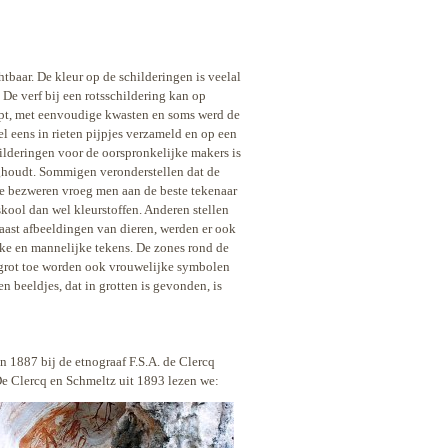
chtbaar. De
kleur op de schilderingen is veelal
De verf bij een rotsschildering kan op
opt, met eenvoudige kwasten en soms werd de
eens in rieten pijpjes verzameld en op een
ilderingen voor de oorspronkelijke makers is
ighoudt. Sommigen veronderstellen dat de
 te bezweren vroeg men aan de beste tekenaar
skool dan wel kleurstoffen. Anderen stellen
aast afbeeldingen van dieren, werden er ook
ke en mannelijke tekens. De zones rond de
 grot toe worden ook vrouwelijke symbolen
n beeldjes, dat in grotten is gevonden, is
in 1887 bij de etnograaf F.S.A. de Clercq
e Clercq en Schmeltz uit 1893 lezen we: