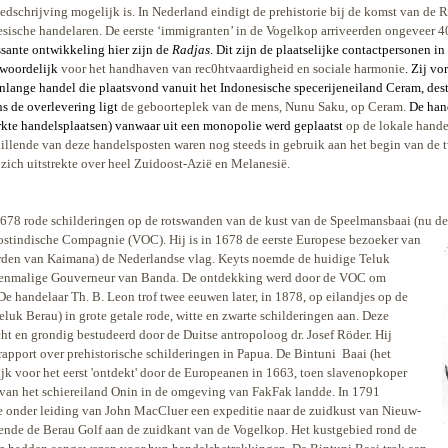
edschrijving mogelijk is. In Nederland
eindigt de prehistorie bij de komst van de
sische handelaren. De eerste ‘immigranten’ in de Vogelkop arriveerden ongeveer 4
ssante ontwikkeling hier zijn de
Radjas
. Dit zijn de plaatselijke contactpersonen i
twoordelijk
voor het handhaven van rec0htvaardigheid en sociale harmonie
. Zij v
lange handel die plaatsvond vanuit het Indonesische specerijeneiland Ceram, des
s de overlevering ligt
de geboorteplek van de mens, Nunu Saku, op Ceram.
De hand
rkte handelsplaatsen) vanwaar uit een monopolie werd geplaatst
op de lokale hande
illende van deze handelsposten waren nog steeds in gebruik aan het begin van de 
zich uitstrekte over heel Zuidoost-Azië en Melanesië.
678 rode schilderingen op de rotswanden van de kust van de Speelmansbaai (nu de 
stindische Compagnie (VOC). Hij is in 1678 de eerste
Europese bezoeker van
oorden van Kaimana) de Nederlandse vlag. Keyts noemde de huidige Teluk
 toenmalige Gouverneur van Banda. De ontdekking werd door de VOC om
 handelaar Th. B. Leon trof twee eeuwen later, in 1878, op eilandjes op de
luk Berau) in grote getale rode, witte en zwarte schilderingen aan. Deze
t en grondig bestudeerd door de Duitse antropoloog dr. Josef Röder. Hij
rapport over prehistorische schilderingen in Papua. De Bintuni
Baai (het
ijk voor het eerst 'ontdekt' door de Europeanen in 1663, toen slavenopkoper
van het schiereiland Onin in de omgeving van FakFak landde. In 1791
 onder leiding van John MacCluer een expeditie naar de zuidkust van Nieuw-
kende de Berau Golf aan de zuidkant van de Vogelkop. Het kustgebied rond de