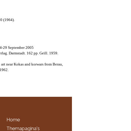
20 (1964).
4-29 September 2005
rlag. Darmstadt. 162 pp. Geïll. 1959.
k art near Kokas and korwars from Berau,
 1962.
Home
Themapagina's