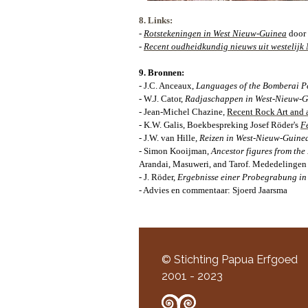
8. Links:
-
Rotstekeningen in West Nieuw-Guinea
door 
-
Recent oudheidkundig nieuws uit westelij
9. Bronnen:
- J.C. Anceaux,
Languages of the Bomberai P
- W.J. Cator,
Radjaschappen in West-Nieuw-
- Jean-Michel Chazine,
Recent Rock Art and 
- K.W. Galis, Boekbespreking Josef Röder's
F
- J.W. van Hille,
Reizen in West-Nieuw-Guine
- Simon Kooijman,
Ancestor figures from th
Arandai, Masuweri, and Tarof.
Mededelingen 
- J. Röder,
Ergebnisse einer Probegrabung i
- Advies en commentaar: Sjoerd Jaarsma
© Stichting Papua Erfgoed
2001 - 2023