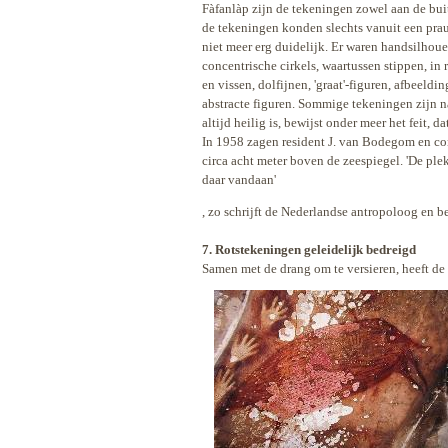
Fàfanlàp zijn de tekeningen zowel aan de buit
de tekeningen konden slechts vanuit een pra
niet
meer erg duidelijk. Er waren handsilhoue
concentrische cirkels, waartussen stippen, in
en vissen, dolfijnen, 'graat'-figuren, afbeeld
abstracte figuren. Sommige tekeningen zijn n
altijd heilig is, bewijst onder meer het feit, 
In 1958 zagen resident J. van Bodegom en con
circa acht meter boven de zeespiegel. 'De ple
daar vandaan'
, zo schrijft de Nederlandse antropoloog en 
7. Rotstekeningen geleidelijk bedreigd
Samen met de drang om te versieren, heeft de