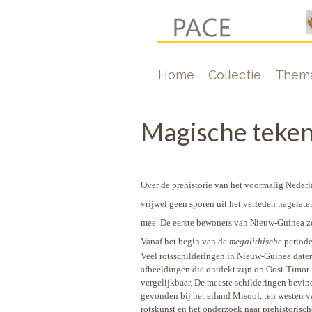
Overslaan
en
naar
Hoofdnavigati
Home
Collectie
Thema
de
inhoud
gaan
Magische tekene
Over de prehistorie van het voormalig Nederl
vrijwel geen sporen uit het verleden nagelat
mee. De eerste bewoners van Nieuw-Guinea zou
Vanaf het begin van de
megalithische
periode
Veel rotsschilderingen in Nieuw-Guinea dater
afbeeldingen die ontdekt zijn op Oost-Timor
vergelijkbaar. De meeste schilderingen bevind
gevonden bij het eiland Misool, ten westen v
rotskunst en het onderzoek naar prehistorisch