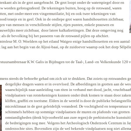
enkant als in de grot aangebracht. De grot loopt onder de waterspiegel door en
uw
worden gefotografeerd. De tekeningen buiten, hoog op de rotswand, waren
tten, met onder meer een vingermutilatie, bij en ook twee tekeningen van
 rood/oranje en in geel. Ook in de ondiepe grot waren handsihouetten zichtbaar,
ingen van mensen in verschillende stijlen, rijen punten, enkele prauwen en
auwelijks meer zichtbaar,
door latere kalkafzettingen. Dat deze omgeving nog
dat als de bevolking bij het passeren van de rotswand pijlen op afschiet.
troleur M. O. Woelders op het eiland Waigeo enige handsilhouetten en een aantal 
k lag aan het begin van de Aljosi-baai, op de zuidoever waarop ook het dorp Sèlpèl
bestuursambtenaar K.W. Galis in Bijdragen tot de Taal-, Land- en Volkenkunde 120 
 mens steeds de behoefte gehad om zich uit te drukken. Dat zoiets op rotswanden g
dergelijke dragers waren er in overvloed. De afbeeldingen in grotten aan de w
waarschijnlijk naar aanleiding van riten in verband met dood, jacht, vruchtbaar
vindplaatsen van rotstekeningen kunnen onder druk komen te staan door zaken a
kliffen, graffiti en toerisme. Elders in de wereld is door de publieke belangstel
microklimaat in de grot geleidelijk veranderd. De vochtigheid en temperatuur 
schimmels hebben op sommige vindplaatsen de muren en plafonds van grotten 
omstandigheden (denk bijvoorbeeld aan zure regen) de prehistorische kunstuit
de bedreigingen nog mee. Volgens het Archeologisch Onderzoek Centrum in Jay
onderzochte sites. Bovendien zijn de wel bekende vindplaatsen nog niet allemaa