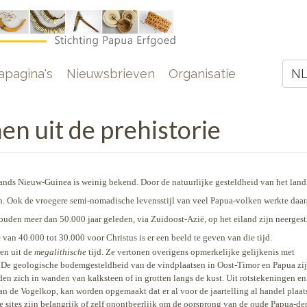
e
pagina's
Nieuwsbrieven
Organisatie
N
Z
n uit de prehistorie
ands Nieuw-Guinea is weinig bekend. Door de natuurlijke gesteldheid van het land,
en. Ook de vroegere semi-nomadische levensstijl van veel Papua-volken werkte daar
den meer dan 50.000 jaar geleden, via Zuidoost-Azië, op het eiland zijn neergest
 van 40.000 tot 30.000 voor Christus is er een beeld te geven van die tijd.
en uit de
megalithische
tijd. Ze vertonen overigens opmerkelijke gelijkenis met
. De geologische bodemgesteldheid van de vindplaatsen in Oost-Timor en Papua zi
en zich in wanden van kalksteen of in grotten langs de kust. Uit rotstekeningen en 
an de Vogelkop, kan worden opgemaakt dat er al voor de jaartelling al handel plaa
e sites zijn belangrijk of zelf onontbeerlijk om de oorsprong van de oude Papua-de