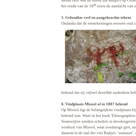
Berau Golf was de streek die
Radja’s
op Ceram
de
het einde van de 19
eeuw de aandacht van z
5. Gebruikte verf en aangebrachte tekens
Ondanks dat de rotstekeningen eeuwen oud zij
bekend dat zij vrijwel dezelfde ouderdom he
6. Vindplaats Misool al in 1887 bekend
Op Misool ligt de belangrijkste vindplaats bij
bekend was. Want in het boek 'Ethnographisc
Somswijlen worden
schedels in doodengrotte
oostkust van Misool, waar zoodanige grot, a
daarom in de taal der vier Radja's
‘warnaoe’, 