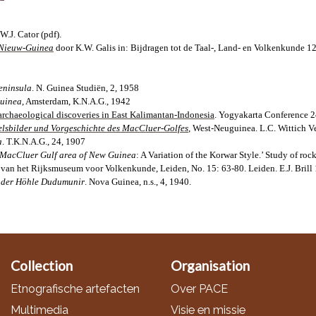
W.J. Cator (pdf).
k Nieuw-Guinea
door K.W. Galis in: Bijdragen tot de Taal-, Land- en Volkenkunde 1
eninsula
. N. Guinea Studiën, 2, 1958
Guinea
,
Amsterdam
, K.N.A.G., 1942
archaeological discoveries in East Kalimantan-Indonesia
.
Yogyakarta Conference
2
elsbilder und Vorgeschichte des MacCluer-Golfes
, West-Neuguinea. L.C. Wittich Ve
a
.
T.K.N.A.G., 24, 1907
e MacCluer Gulf area of New Guinea
:
A Variation of the Korwar Style.’ Study of roc
van het Rijksmuseum voor
Volkenkunde, Leiden, No. 15: 63-80. Leiden. E.J. Brill
n der Höhle Dudumunir
.
Nova Guinea, n.s., 4, 1940.
Collection
Organisation
Etnografische artefacten
Over PACE
Multimedia
Visie en missie