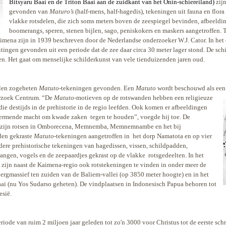
Bitsyaru Baai en de Triton Baai aan de zuidkant van het Onin-schiereiland)
zij
gevonden van
Maturo’s
(half-mens, half-hagedis), tekeningen uit fauna en flor
vlakke rotsdelen, die zich soms meters boven de zeespiegel bevinden, afbeeld
boomerangs, speren, stenen bijlen, sago, peniskokers en maskers aangetroffen. T
aimena zijn in 1939 beschreven door de Nederlandse onderzoeker W.J. Cator. In het
itingen gevonden uit een periode dat de zee daar circa 30 meter lager stond. De sc
en. Het gaat om menselijke schilderkunst van vele tienduizenden jaren oud.
llen zogeheten
Matuto
-tekeningen gevonden. Een
Matuto
wordt beschouwd als een v
rzoek Centrum. “De
Matuto
-motieven op de rotswanden
hebben een religieuze
ie destijds in de prehistorie in de regio leefden. Ook komen er afbeeldingen
chermende macht om kwade zaken
tegen te houden”, voegde hij toe. De
n zijn rotsen in Omborecena, Memnemba, Memnemnambe en het bij
den gekraste
Matuto
-tekeningen aangetroffen in
het dorp Namatota en op vier
ndere prehistorische tekeningen van hagedissen, vissen, schildpadden,
langen, vogels en de zeepaardjes gekrast op de vlakke
rotsgedeelten. In het
zijn naast de Kaimena-regio ook rotstekeningen te vinden in onder meer de
bergmassief ten zuiden van de Baliem-vallei (op 3850 meter hoogte) en in het
ai (nu Yos Sudarso geheten). De vindplaatsen in Indonesisch Papua behoren tot
esië.
iode van ruim 2 miljoen jaar geleden tot zo'n 3000 voor Christus tot de eerste schri