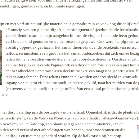
 hadden aangewezen voor hun handelsbetrekkingen. De Bintuni Baai trok aan
endelingen, goudzoekers, en koloniale regeringen.
n en met verf uit natuurlijke materialen is gemaakt, zijn ze vaak nog duidelijk zi
afkomstig van een plantaardige kleurstof/pigment of ijzerhoudende leem/aarde. 
verschillende manieren zijn aangebracht: met de vingers in de rode leem gedo
verf in de mond genomen en op de rotswand gespuwd. Ook werd het pigment wel 
vochtig oppervlak geblazen. Het aantal theorieën over de betekenis van rotssch
talloos, en minstens even groot als het aantal onderzoekers dat zich ermee bez
reden tot het afbeelden van de dieren angst voor deze dieren is. Om deze angst
van het ter plekke levende Papua-volk een dier op een rots te tekenen met hout
dat het afbeelden van prooidieren deel uitmaakte van magische jachtrituelen. N
tekens aangebracht. Deze tekens kunnen nu worden onderverdeeld in vrouwelij
ingang van de grot zijn met mannelijke tekens gevuld, naar het midden van de
(en tevens vaak mannelijke) aangetroffen. Van een aantal prehistorische gesnede
bben.
 het dorp Fàfanlàp aan de oostzijde van het eiland. Opmerkelijk is dat de plaats al 
he beschrijving van de West- en Noordkust van Nederlandsch-Nieuw-Guinea' van D
n bewaard, o.a. te Kafòpop, een plaats gelegen aan eene binnenzee, aan de
an den wand versierd met afbeeldingen van handen, moet voorkomen en die
d.i. heilig, is en niet mag genaderd worden. Op de kalkrotsen bij het dorp