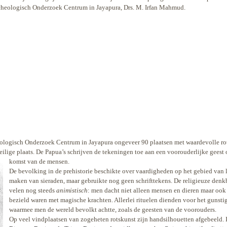
rcheologisch Onderzoek Centrum in Jayapura, Drs. M. Irfan Mahmud.
eologisch Onderzoek Centrum in Jayapura ongeveer 90 plaatsen met waardevolle rot
ilige plaats. De Papua’s schrijven de tekeningen toe aan een voorouderlijke geest 
komst van de mensen.
De bevolking in de prehistorie beschikte over vaardigheden op het gebied van
maken van sieraden, maar gebruikte nog geen schrifttekens. De religieuze denk
velen nog steeds
animistisch
: men dacht niet alleen mensen en dieren maar ook
bezield waren met magische krachten. Allerlei rituelen dienden voor het gunst
waarmee men de wereld bevolkt achtte, zoals de geesten van de voorouders.
Op veel vindplaatsen van zogeheten rotskunst zijn handsilhouetten afgebeeld. I