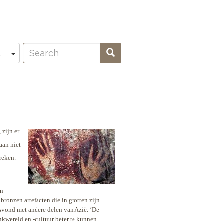
Search
Toggle Dropdown
Search
L
oeken
 zijn er
aan niet
reken.
jn
bronzen artefacten die in grotten zijn
tsvond met andere delen van Azië. ‘De
nkwereld en -cultuur beter te kunnen