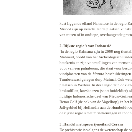
kust liggende eiland Narnatote in de regio K
Misool zijn op verschillende plaatsen kunstu
van rotsen of in ondiepe, overhangende grott
2. Rijkste regio’s van Indonesië
‘In de regio Kaimana
zijn
in 2009 nog tienta
Mahmud, hoofd van het Archeologisch Onde
betekenis en zijn voorstellingen van mensen d
voor van een palmboom, die staat voor bes
vindplaatsen van de
Matuto
-beschilderinge
Tumberawasi gelegen dorp Maimai. Ook wer
plaatsen in Werfora. In deze regio zijn ook a
krokodillen, koeskoezen (soort buideldier), s
huidige Indonesische deel van Nieuw-Guinea 
Berau Golf (de bek van de Vogelkop), in het 
Jafi-gebied bij Hollandia aan de Humboldt-ba
de rijkste regio’s met rotstekeningen in Indon
3. Handel met specerijeneiland Ceram
De prehistorie is volgens de wetenschap de per