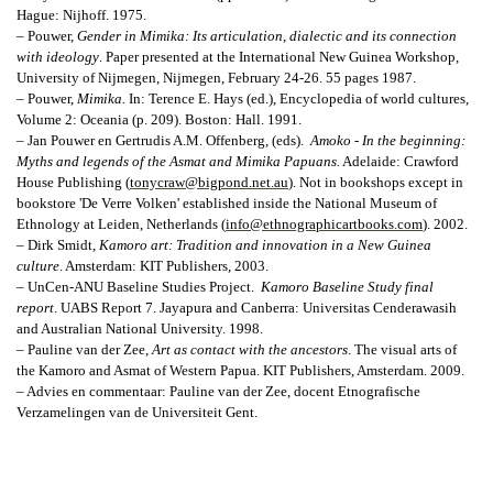
Hague: Nijhoff. 1975.
– Pouwer,
Gender in Mimika
: Its articulation, dialectic and its connection
with ideology
. Paper presented at the International New Guinea Workshop,
University of Nijmegen, Nijmegen, February 24-26. 55 pages 1987.
– Pouwer,
Mimika.
In: Terence E. Hays (ed.), Encyclopedia of world cultures,
Volume 2: Oceania (p. 209). Boston: Hall. 1991.
–
Jan Pouwer en Gertrudis A.M. Offenberg, (eds).
Amoko - In the beginning:
Myths and legends of the Asmat and Mimika Papuans.
Adelaide: Crawford
House Publishing (
tonycraw@bigpond.net.au
). Not in bookshops except in
bookstore 'De Verre Volken' established inside the National Museum of
Ethnology at Leiden, Netherlands (
info@ethnographicartbooks.com
). 2002.
– Dirk Smidt,
Kamoro art: Tradition and innovation in a New Guinea
culture
. Amsterdam: KIT Publishers, 2003.
– UnCen-ANU Baseline Studies Project.
Kamoro Baseline Study final
report
.
UABS Report 7. Jayapura and Canberra: Universitas Cenderawasih
and Australian National University. 1998.
– Pauline van der Zee,
Art as contact with the ancestors
. The visual arts of
the Kamoro and Asmat of Western Papua.
KIT Publishers, Amsterdam. 2009.
– Advies en commentaar:
Pauline van der Zee, docent
Etnografische
Verzamelingen van de Universiteit Gent.