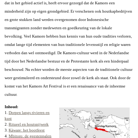
dat in het gebied actief is, heeft ervoor gezorgd dat de Kamoro een
minderheid zijn op eigen grondgebied. Er verschenen ook houtkapbedrijven
en grote stukken land werden overgenomen door Indonesische
transmigranten zonder medeweten en goedkeuring van de lokale
bevolking.
Veel Kamoro hebben hun kennis van hun oude tradities verloren,
omdat lange tijd elementen van hun traditionele levensstijl en religie waren
verboden dan wel ontmoedigd. De Kamoro-cultuur werd in de Nederlandse
tijd door
het Nederlandse bestuur en de Protestante kerk
als een hinderpaal
beschouwd. Nu echter worden de meeste aspecten van de traditionele cultuur
weer gestimuleerd en ondersteund door zowel de kerk als
staat
. Ook door de
komst van het
Kamoro Art Festival is er een renaissance van de inheemse
cultuur.
Inhoud:
1.
Dorpen langs rivieren en
kust
2.
Ritueel en houtsnijwerk
3.
Kàware: het bootfeest
4.
Mbitoro: de geestenpalen