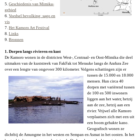
5.
Geschiedenis van Mimika-
gebied
6.
Voedsel bevolking: sago en
vis
7.
Het Kamoro Art Festival
8.
Links
9.
Bronnen
1.
Dorpen langs rivieren en kust
De Kamoro wonen in de districten West-, Centraal- en Oost-Mimika die deel
uitmaken van de kuststreek van FakFak tot Merauke langs de Arafura Zee
over een lengte van ongeveer 300 kilometer. Volgens schattingen zijn er
tussen de
15.000 en 18.000
mensen. Hun circa 40
dorpen met variërend tussen
de 100 en 500 inwoners
liggen aan het water, hetzij
aan de zee, hetzij aan een
rivier. Vrijwel alle Kamoro
verplaatsen zich met een uit
een boom gehakte kano.
Geografisch wonen ze
dichtbij de Amungme in het westen en Sempan en Asmat in het oosten. In het