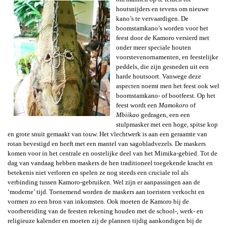
houtsnijders en tevens om nieuwe
kano’s te vervaardigen. De
boomstamkano’s worden voor het
feest door de Kamoro versierd met
onder meer speciale houten
voorstevenornamenten, en feestelijke
peddels, die zijn gesneden uit een
harde houtsoort. Vanwege deze
aspecten noemt men het feest ook wel
boomstamkano- of bootfeest. Op het
feest wordt een
Mamokoro
of
Mbiikao
gedragen, een een
stulpmasker met een hoge, spitse kop
en grote snuit
gemaakt van touw. Het vlechtwerk is aan een geraamte van
rotan bevestigd en heeft met een mantel van sagobladvezels. De maskers
komen voor in het centrale en oostelijke deel van het Mimika-gebied. Tot de
dag van vandaag hebben maskers de hen traditioneel toegekende kracht en
betekenis niet verloren en spelen ze nog steeds een cruciale rol als
verbinding tussen Kamoro-gebruiken. Wel zijn er aanpassingen aan de
‘moderne’ tijd. Toenemend worden de maskers aan toeristen verkocht en
vormen zo een bron van inkomsten. Ook moeten de Kamoro bij de
voorbereiding van de feesten rekening houden met de school-, werk- en
religieuze kalender en moeten zij de plannen tijdig aankondigen bij de