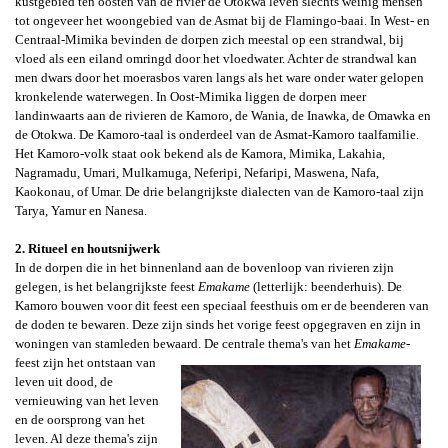
kustgebied ten oosten van de rivier de Otokwa leven slechts weinig mensen
tot ongeveer het woongebied van de Asmat bij de Flamingo-baai. In West- en
Centraal-Mimika bevinden de dorpen zich meestal op een strandwal, bij
vloed als een eiland omringd door het vloedwater. Achter de strandwal kan
men dwars door het moerasbos varen langs als het ware onder water gelopen
kronkelende waterwegen. In Oost-Mimika liggen de dorpen meer
landinwaarts aan de rivieren de Kamoro, de Wania, de Inawka, de Omawka en
de Otokwa. De Kamoro-taal is onderdeel van de Asmat-Kamoro taalfamilie.
Het Kamoro-volk staat ook bekend als de Kamora, Mimika, Lakahia,
Nagramadu, Umari, Mulkamuga, Neferipi, Nefaripi, Maswena, Nafa,
Kaokonau, of Umar. De drie belangrijkste dialecten van de Kamoro-taal zijn
Tarya, Yamur en Nanesa.
2. Ritueel en houtsnijwerk
In de dorpen die in het binnenland aan de bovenloop van rivieren zijn
gelegen,
is het belangrijkste feest
Emakame
(letterlijk:
beenderhuis). De
Kamoro bouwen voor dit feest een speciaal feesthuis om er de beenderen van
de doden te bewaren. Deze zijn sinds het vorige feest opgegraven en zijn in
woningen van stamleden bewaard.
De centrale
thema's van
het
Emakame
-
feest zijn het ontstaan van
leven uit dood, de
vernieuwing van het leven
en de oorsprong van het
leven. Al deze thema's zijn