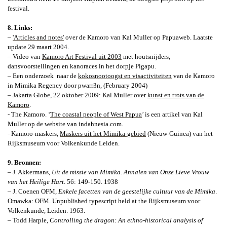
festival.
8. Links:
–
'Articles and notes'
over de Kamoro van Kal Muller op Papuaweb. Laatste
update 29 maart 2004.
– Video van
Kamoro Art Festival uit 2003
met houtsnijders,
dansvoorstellingen en kanoraces in het dorpje Pigapu.
– Een onderzoek
naar de
kokosnootoogst en visactiviteiten
van de Kamoro
in Mimika Regency door pwarr3n, (February 2004)
– Jakarta Globe, 22 oktober 2009: Kal Muller over
kunst en trots van de
Kamoro
.
- The Kamoro. ‘
The coastal people of West Papua
’
is een artikel van Kal
Muller op de website van indahnesia.com.
- Kamoro-maskers,
Maskers uit het Mimika-gebied
(Nieuw-Guinea) van het
Rijksmuseum voor Volkenkunde Leiden.
9. Bronnen:
– J. Akkermans,
Uit de missie van Mimika.
Annalen van Onze Lieve Vrouw
van het Heilige Hart
. 56: 149-150. 1938
– J.
Coenen OFM,
Enkele facetten van de geestelijke cultuur van de Mimika
.
Omawka: OFM. Unpublished typescript held at the Rijksmuseum voor
Volkenkunde, Leiden. 1963.
– Todd Harple,
Controlling the dragon
: An ethno-historical analysis of