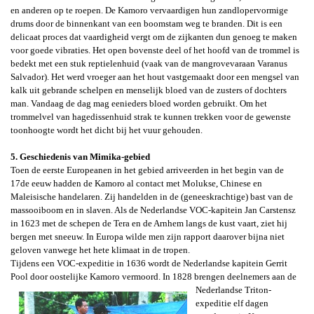
en anderen op te roepen. De Kamoro vervaardigen hun zandlopervormige
drums door de binnenkant van een boomstam weg te branden. Dit is een
delicaat proces dat vaardigheid vergt om de zijkanten dun genoeg te maken
voor goede vibraties. Het open bovenste deel of het hoofd van de trommel is
bedekt met een stuk reptielenhuid (vaak van de mangrovevaraan
Varanus
Salvador
). Het werd vroeger aan het hout vastgemaakt door een mengsel van
kalk uit gebrande schelpen en menselijk bloed van de zusters of dochters
man. Vandaag de dag mag eenieders bloed worden gebruikt. Om het
trommelvel van hagedissenhuid strak te kunnen trekken voor de gewenste
toonhoogte wordt het dicht bij het vuur gehouden.
5. Geschiedenis van Mimika-gebied
Toen de eerste Europeanen in het gebied arriveerden in het begin van de
17de eeuw
hadden de Kamoro al contact
met Molukse, Chinese en
Maleisische handelaren. Zij handelden in de (geneeskrachtige) bast van de
massooiboom en in slaven. Als d
e Nederlandse VOC-kapitein Jan Carstensz
in 1623 met de schepen de Tera en de Arnhem langs de kust vaart, ziet hij
bergen met sneeuw. In Europa wilde men zijn rapport daarover bijna niet
geloven vanwege het hete klimaat in de tropen.
Tijdens een VOC-expeditie in 1636 wordt de Nederlandse kapitein Gerrit
Pool door oostelijke Kamoro vermoord. In 1828 brengen
deelnemers aan de
Nederlandse Triton-
expeditie elf dagen