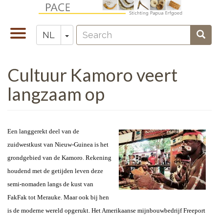
Overslaan
en
Search
naar
Navigatie
Toggle Dropdown
Sear
NL
Zoeken
de
wisselen
inhoud
Cultuur Kamoro veert
gaan
langzaam op
Een langgerekt deel van de
zuidwestkust van Nieuw-Guinea is het
grondgebied van de Kamoro. Rekening
houdend met de getijden leven deze
semi-nomaden langs de kust van
FakFak tot Merauke. Maar ook bij hen
is de moderne wereld opgerukt. Het Amerikaanse mijnbouwbedrijf Freeport