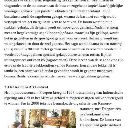
noodzaak te veranderen.
Regelmatig trekken ze heen en weer tussen de
visgronden en de moerassen aan de kust en zogeheten
kapiri kamé
(tijdelijke
woningen gemaakt van pandanus-bladeren) in het binnenland.
In de
bostuinen wordt de sagoboom gekapt, waarna de bast met een wig wordt
verwijderd om het merg uit de kern te bereiken. De boom wordt niet in
stukken gehakt, uit de stam wordt een spoelgoot gemaakt. Nadat het merg
met een kegelvormige sagoklopper (
apènata-maare
) is fijn geklopt, wordt
het in gedeelten in de spoelgoot gelegd voor een zeef. Het merg wordt met
water gekneed en door de zeef geperst. Het sago wordt daarna in een
tumang
(huls) van 80 à 90 centimeter gedaan om bewaard en vervoerd te worden. Er
worden ook sagopalmen speciaal gekapt om ze te laten rotten. Bij het
rottingsproces ontstaan
kò
(sagowormen). Deze larven van de sagoboktor zijn
één van de favoriete lekkernijen van de Kamoro. Een andere lekkernij is
tambelo
, een soort weekdier dat gevonden wordt in gekapte mangrove-
bomen. Beide lekkernijen worden zowel rauw als gebakken gegeten.
7. Het Kamoro Art Festival
Het mijnbouwconcern
Freeport kreeg in 1967 toestemming van
Indonesische
regering om zich in het Mimika-gebied te mogen vestigen om koper en goud
te winnen. Pas in 2000 tekende Lemasko, de organisatie
van Kamoro-
stammen, met Freeport een
overeenkomst over
landrechten. De komst van
Freeport had grote invloed