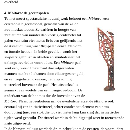
overheid.
4. Mbitoro: de geestespalen
Tot het meest spectaculaire
houtsnijwerk behoort een
Mbitoro
, een
ceremoniële geestespaal,
gemaakt van de wilde
nootmuskaatboom. Ze variëren in hoogte van
miniaturen van minder dan veertig centimeter tot
palen van ruim vier meter. Er is een gelijkenis met
de Asmat-cultuur, waar
Bisj
-palen eenzelfde vorm
en functie hebben. In beide gevallen wordt het
snijwerk gebruikt in rituelen en symboliseert het
onlangs overleden voorouders. Een
Mbitoro
-
paal
kent één, twee of maximaal drie uitgesneden
mannen met hun lichamen door elkaar gestrengeld,
en een zogeheten
okemere
, het vlagvormig
uitsteeksel bovenaan de paal. Het uitsteeksel is
gemaakt van wortels van een mangrove-boom. De
onderkant van de boom is dus de bovenkant van de
Mbitoro
. Naast het eerbetoon aan de overledene, staat de
Mbitoro
ook
centraal bij een initiatieritueel, echter zonder het element van neus-
doorboring (met een stok die tot vier meter lang kan zijn) dat in mytische
tijden werd gebruikt. Dit ritueel wordt in de huidige tijd weer in toenemende
mate uitgevoerd
.
In de Kamoro-cultuur wordt de drum gebruikt om de geesten, de voorouders