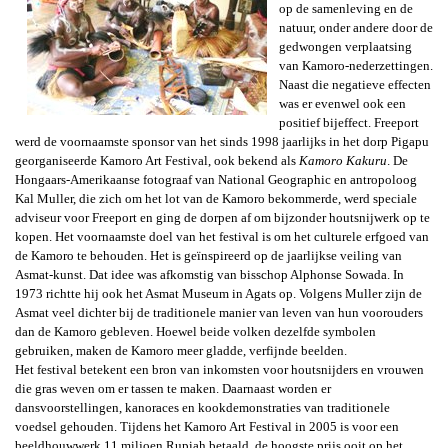
op de samenleving en de
natuur, onder andere door de
gedwongen verplaatsing
van Kamoro-nederzettingen.
Naast die negatieve effecten
was er evenwel ook een
positief bijeffect. Freeport
werd de voornaamste sponsor van het sinds 1998 jaarlijks
in het dorp Pigapu
georganiseerde
Kamoro Art Festival, ook bekend als
Kamoro Kakuru
.
De
Hongaars-Amerikaanse f
otograaf van National Geographic en antropoloog
Kal Muller, die zich om het lot van de Kamoro bekommerde, werd speciale
adviseur voor Freeport en ging de dorpen af om bijzonder houtsnijwerk op te
kopen. Het voornaamste doel van het festival is om het culturele erfgoed van
de Kamoro te behouden. Het is geïnspireerd op de jaarlijkse veiling van
Asmat-kunst. Dat idee was afkomstig van bisschop Alphonse Sowada. In
1973 richtte hij ook het Asmat Museum in Agats op. Volgens Muller zijn de
Asmat veel dichter bij de traditionele manier van leven van hun voorouders
dan de Kamoro gebleven. Hoewel beide volken dezelfde symbolen
gebruiken, maken de Kamoro meer gladde, verfijnde beelden.
Het festival betekent een bron van inkomsten voor houtsnijders en vrouwen
die gras weven om er tassen te maken. Daarnaast worden er
dansvoorstellingen, kanoraces en kookdemonstraties van traditionele
voedsel gehouden. Tijdens het Kamoro Art Festival in 2005 is voor een
beeldhouwwerk 11 miljoen Rupiah betaald, de hoogste prijs ooit op het