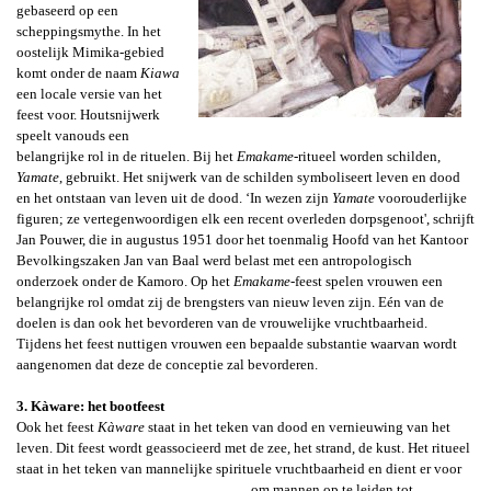
gebaseerd op een
scheppingsmythe. In het
oostelijk Mimika-gebied
komt onder de naam
K
iawa
een locale versie van het
feest voor.
Houtsnijwerk
speelt vanouds een
belangrijke rol in de rituelen.
Bij het
Emakame
-ritueel worden schilden,
Yamate
,
gebruikt. Het snijwerk van de schilden symboliseert leven en dood
en het ontstaan van leven uit de dood. ‘In wezen zijn
Yamate
voorouderlijke
figuren; ze vertegenwoordigen elk een recent overleden dorpsgenoot', schrijft
Jan Pouwer, die
in augustus 1951 door het toenmalig Hoofd van het Kantoor
Bevolkingszaken Jan van Baal werd belast met een antropologisch
onderzoek onder de Kamoro. Op het
Emakame
-
feest spelen vrouwen een
belangrijke rol omdat zij de brengsters van nieuw leven zijn. Eén van de
doelen is dan ook het bevorderen van de vrouwelijke vruchtbaarheid.
Tijdens het feest nuttigen vrouwen een bepaalde substantie waarvan wordt
aangenomen dat deze de conceptie zal bevorderen.
3. Kàware: het bootfeest
Ook het feest
Kàware
staat in het teken van dood en vernieuwing van het
leven. Dit feest wordt geassocieerd met de zee, het strand, de kust. Het ritueel
staat in het teken van mannelijke spirituele vruchtbaarheid
en dient er voor
om mannen op te leiden tot