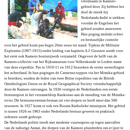
vreedzaam in Kamoro-
gebied door. Zij hebben het
doel de streek bij
Nederlands-Indië te trekken
voordat de Engelsen het
gebied zouden annexeren.
Hun poging mislukt echter
en bestuurlijke controle
over het gebied komt pas begin 20ste eeuw tot stand. Tijdens de Militaire
Exploratie (1907-1915) onder leiding van kapitein A.J. Gooszen wordt voor
het eerst ook Kamoro houtsnijwerk verzameld. Ongeveer de helft van de
Kamoro-collectie van het Rijksmuseum voor Volkenkunde in Leiden stamt
van deze expeditie. Pas in 1910-11 en 1912 bezoeken de eerste westerlingen
het achterland. In hun pogingen de Carstensz-toppen via het Mimika-gebied
te bereiken, worden de leden van twee Britse expedities van de
British
Ornithologists Union
en de
Royal Geographical Society
vriendschappelijk
door de Kamoro ontvangen. In 1926 vestigen de Nederlanders een eerste
bestuurspost in het verzameldorp Kaokonao aan de monding van de Mimika-
rivier. Dit bestuurscentrum bestaat uit vier dorpen en heeft meer dan 500
inwoners. In 1927 komt er ook een Rooms Katholieke missiepost. Het gebied
is tussen 1926 en 1963 onder
Nederlands bestuur geweest en praktisch
iedereen wordt gedoopt.
De Nederlands politie treedt met moderne vuurwapens op tegen aanvallen
van de naburige Asmat, die dorpen van de Kamoro plunderden om er ijzer te