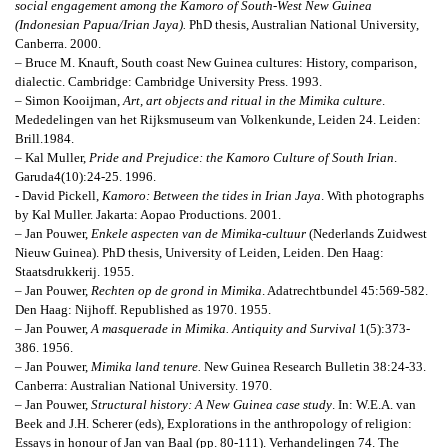
social engagement among the Kamoro of South-West New Guinea
(Indonesian Papua/Irian Jaya).
PhD thesis, Australian National University,
Canberra. 2000.
– Bruce M. Knauft,
South coast New Guinea cultures: History, comparison,
dialectic
. Cambridge: Cambridge University Press. 1993.
– Simon Kooijman,
Art, art objects and ritual in the Mimika culture
.
Mededelingen van het Rijksmuseum van Volkenkunde, Leiden 24. Leiden:
Brill.1984.
– Kal Muller,
Pride and Prejudice: the Kamoro Culture of South Irian
.
Garuda
4(10):24-25. 1996.
- David Pickell,
Kamoro: Between the tides in Irian Jaya
. With photographs
by Kal Muller.
Jakarta: Aopao Productions. 2001.
– Jan Pouwer,
Enkele aspecten van de Mimika-cultuur
(Nederlands Zuidwest
Nieuw Guinea). PhD thesis, University of Leiden, Leiden. Den Haag:
Staatsdrukkerij. 1955.
– Jan Pouwer,
Rechten op de grond in Mimika
.
Adatrechtbundel 45:569-582.
Den Haag: Nijhoff. Republished as 1970. 1955.
– Jan Pouwer,
A masquerade in Mimika.
Antiquity and Survival
1(5):373-
386. 1956.
– Jan Pouwer,
Mimika land tenure.
New Guinea Research Bulletin 38:24-33.
Canberra: Australian National University. 1970.
– Jan Pouwer,
Structural history: A New Guinea case study
.
In: W.E.A. van
Beek and J.H. Scherer (eds), Explorations in the anthropology of religion:
Essays in honour of Jan van Baal (pp. 80-111). Verhandelingen 74. The