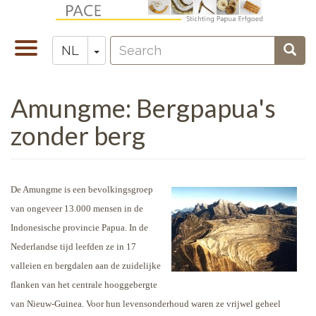
Overslaan
en
Search
naar
Navigatie
Toggle Dropdown
Sear
NL
Zoeken
de
wisselen
inhoud
Amungme: Bergpapua's
gaan
zonder berg
De Amungme is een bevolkingsgroep
van ongeveer 13.000 mensen in de
Indonesische provincie Papua. In de
Nederlandse tijd leefden ze in 17
valleien en bergdalen aan de zuidelijke
flanken van het centrale hooggebergte
van Nieuw-Guinea. Voor hun levensonderhoud waren ze vrijwel geheel