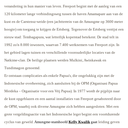
verandering in hun manier van leven. Freeport begint met de aanleg van een
120 kilometer lange verbindingsweg tussen de haven Amamapare aan van de
kust en de Carstensz-weide (een jachtterrein van de Amungme op 3600 meter
hoogte) om toegang te krijgen de Ertsberg. Tegenover de Ertsberg verrijst een
nieuw stad: Tembagapura, wat letterlijk koperstad betekent. De stad telt in
1992 zo'n 8.000 inwoners, waarvan 7.400 werknemers van Freeport zijn. In
het gebied lagen tuinen en verschillende voorouderlijke locaties van de
Natkime-clan. De heilige plaatsen werden Mulkini, Awinkawak en
Tundimagon genoemd.
Er ontstaan complicaties als enkele Papua's, die ongelukkig zijn met de
Indonesische overheersing, zich aansluiten bij de OPM (Organisasi Papua
Merdeka – Organisatie voor een Vrij Papua). In 1977 wordt de pijplijn naar
de kust opgeblazen en een aantal installaties van Freeport gesaboteerd door
de OPM, waarbij ook diverse Amungme zich hebben aangesloten. Met een
grote vergeldingsactie van het Indonesische leger begint een voortdurende
cyclus van geweld.
Amungme-stamhoofd
Kelly Kwalik
gaat
leiding geven