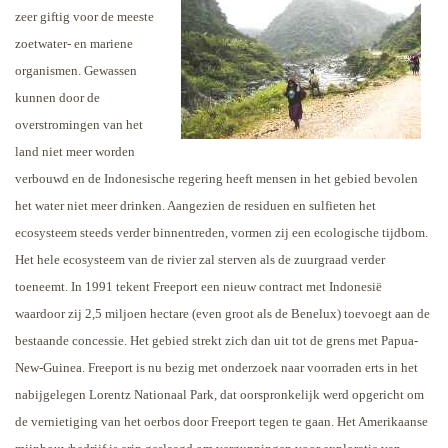
zeer giftig voor de meeste
zoetwater- en mariene
organismen. Gewassen
kunnen door de
overstromingen van het
land niet meer worden
verbouwd en de Indonesische regering heeft mensen in het gebied bevolen
het water niet meer drinken. Aangezien de residuen en sulfieten het
ecosysteem steeds verder binnentreden, vormen zij een ecologische tijdbom.
Het hele ecosysteem van de rivier zal sterven als de zuurgraad verder
toeneemt.
In 1991 tekent Freeport een nieuw contract met Indonesië
waardoor zij 2,5 miljoen hectare (even groot als de Benelux) toevoegt aan de
bestaande concessie. Het gebied strekt zich dan uit tot de grens met Papua-
New-Guinea. Freeport is nu bezig met onderzoek naar voorraden erts in het
nabijgelegen Lorentz Nationaal Park, dat oorspronkelijk werd opgericht om
de vernietiging van het oerbos door Freeport tegen te gaan. Het Amerikaanse