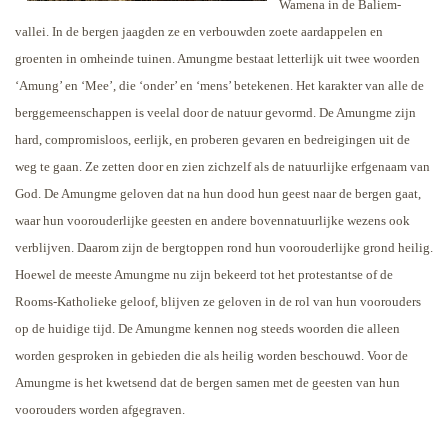
Wamena in de Baliem-
vallei. In de bergen jaagden ze en verbouwden zoete aardappelen en
groenten in omheinde tuinen. Amungme bestaat letterlijk uit twee woorden
‘Amung’ en ‘Mee’, die ‘onder’ en ‘mens’ betekenen. Het karakter van alle de
berggemeenschappen is veelal door de natuur gevormd. De Amungme zijn
hard, compromisloos, eerlijk, en proberen gevaren en bedreigingen uit de
weg te gaan. Ze zetten door en zien zichzelf als de natuurlijke erfgenaam van
God. De Amungme geloven dat na hun dood hun geest naar de bergen gaat,
waar hun voorouderlijke geesten en andere bovennatuurlijke wezens ook
verblijven. Daarom zijn de bergtoppen rond hun voorouderlijke grond heilig.
Hoewel de meeste Amungme nu zijn bekeerd tot het protestantse of de
Rooms-Katholieke geloof, blijven ze geloven in de rol van hun voorouders
op de huidige tijd. De Amungme kennen nog steeds woorden die alleen
worden gesproken in gebieden die als heilig worden beschouwd. Voor de
Amungme is het kwetsend dat de bergen samen met de geesten van hun
voorouders worden afgegraven.