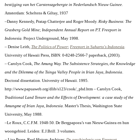
bestijging van het Carstenszgebergte in Nederlandsch Nieuw Guinee
.
Amsterdam: Scheltens & Giltay, 1937
–Danny Kennedy, Pratap Chatterjee and Roger Moody.
Risky Business: The
Grasberg Gold Mine; Independent Annual Report on P.T. Freeport in
Indonesia.
Project Underground, May 1998.
–
Denise Leith,
The Politics of Power
;
Freeport in Suharto's Indonesia
.
University of Hawaii Press, ISBN: 0-8248-2566-7 paperback, (2003).
– Carolyn Cook,
The Amung Way. The Subsistence Strategies, the Knowledge
and the Dilemma of the Tsinga Valley People in Irian Jaya, Indonesia
.
Doctoral dissertation. University of Hawaii. 1995.
http://www.papuaweb.org/dlib/s123/cook/_phd.htm
– Carolyn Cook,
Traditional Land Tenure and the Effects of Development: a case study of the
Amungme of Irian Jaya, Indonesia
. Master’s Thesis, Washington State
University, May 1988.
–Le Roux, C.C.F.M. 1948-50.
De Bergpapoea’s van Nieuw-Guinea en hun
woongebied.
Leiden: E.J.Brill. 3 volumes.
– Lisa Pease, Real History Archives:
De geschiedenis van Freeport
.