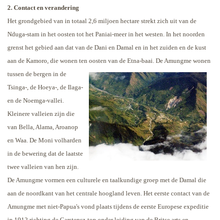
2. Contact en verandering
Het grondgebied van in totaal 2,6 miljoen hectare strekt zich uit van de
Nduga-stam in het oosten tot het Paniai-meer in het westen. In het noorden
grenst het gebied aan dat van de Dani en Damal en in het zuiden en de kust
aan de Kamoro, die wonen ten oosten van de Etna-baai.
De Amungme wonen
tussen de bergen in de
Tsinga-, de Hoeya-, de Ilaga-
en de Noemga-vallei.
Kleinere valleien zijn die
van Bella, Alama, Aroanop
en Waa. De Moni volharden
in de bewering dat de laatste
twee valleien van hen zijn.
De Amungme vormen een culturele en taalkundige groep met de Damal die
aan de noordkant van het centrale hoogland leven.
Het eerste contact van de
Amungme met niet-Papua's vond plaats tijdens de eerste Europese expeditie
in 1912 richting de Carstensz-top onder leiding van de Britse arts en