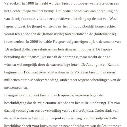
'verzoeken' in 1988 herhaald worden. Freeport probeert wel iets te doen aan
het slechte imago van het bedrijf. Het bedrijf houdt vast aan de stelling dat
van de mijnbouwactiviteiten een positieve uitstraling op de rest van West-
Papua uitgaat. De (hoge) winsten van
het mijnbouwbedrijf komen echter
vooral ten goede aan de (Indonesische) bureaucratie en de (buitenlandse)
investeerders. In 2006 betaalde Freeport volgens eigen cijfers de somma van
1,6 miljard dollar aan salarissen en belasting aan Indonesië. De Papua-
bevolking deelt nauwelijks mee in de opbrengst, maar maakt de hoge
winsten wel mogelijk door de extreem lage lonen.
De Amungme en Kamoro
beginnen in 1996 met twee rechtszaken in de VS tegen Freeport en eisen
miljoenen euro's schadevergoeding, onder meer wegens schendingen van de
mensenrechten.
In augustus 2009 moet Freeport zich opnieuw verweren tegen de
beschuldiging dat de mijn enorme schade aan het milieu toebrengt. Het zou
daarbij vooral gaan om de vervuiling van de rivier Aijkwa. Onder druk van
de rechtszaken in 1996 richt Freeport een stichting op die 5 miljoen dollar
beschikbaar heeft voor huisvesting en gezondheidszorg van de Amungme en