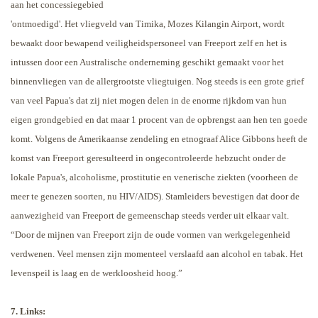
aan het concessiegebied
'ontmoedigd'. Het vliegveld van Timika,
Mozes Kilangin Airport, wordt
bewaakt door bewapend veiligheidspersoneel van Freeport zelf en het is
intussen door een Australische onderneming geschikt gemaakt voor het
binnenvliegen van de allergrootste vliegtuigen. Nog steeds is een grote grief
van veel Papua's dat zij niet mogen delen in de enorme rijkdom van hun
eigen grondgebied en dat maar 1 procent van de opbrengst aan hen ten goede
komt. Volgens de Amerikaanse zendeling en etnograaf Alice Gibbons heeft de
komst van Freeport geresulteerd in ongecontroleerde hebzucht onder de
lokale Papua's, alcoholisme, prostitutie en venerische ziekten (voorheen de
meer te genezen soorten, nu HIV/AIDS). Stamleiders bevestigen dat door de
aanwezigheid van Freeport de gemeenschap steeds verder uit elkaar valt.
“Door de mijnen van Freeport zijn de oude vormen van werkgelegenheid
verdwenen. Veel mensen zijn momenteel verslaafd aan alcohol en tabak. Het
levenspeil is laag en de werkloosheid hoog.”
7. Links: