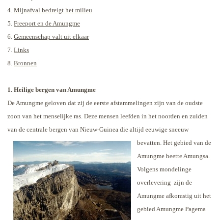
4.
Mijnafval bedreigt het milieu
5.
Freeport en de Amungme
6.
Gemeenschap valt uit elkaar
7.
Links
8.
Bronnen
1. Heilige bergen van Amungme
De Amungme geloven dat zij de eerste afstammelingen zijn van de oudste
zoon van het menselijke ras. Deze mensen leefden in het noorden en zuiden
van de centrale bergen van Nieuw-Guinea die altijd eeuwige
sneeuw
bevatten. Het gebied van de
Amungme heette Amungsa.
Volgens mondelinge
overlevering
zijn de
Amungme afkomstig uit het
gebied Amungme Pagema