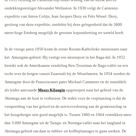
ondekkingsreiziger Alexander Wollaston. In 1936 volgt de Carstensz-
expeditie van Anton Colijn, Jean Jacques Dozy en Frits Wissel. Dozy,
geoloog van deze expeditie, ontdekte bij deze gelegenheid dat de 3600
meter hoge Ertsberg mogelijk de grootste koperafzetting ter wereld heeft.
In de vroege jaren 1950 komt de eerste Rooms-Katholieke missionaris naar
het
Amungme-gebied. Hij vestigt een missiepost in het Ilaga-dal. In 1952
bereikt ook de Amerikaanse zendeling Ken Troutman de Ilaga-vallei na een
tocht over de bergen vanuit Enarotali bij de Wisselmeren. In 1954 worden de
Amungme door de Fransciscaner pater Michael Cammerer en de inmiddels
als leider aanvaarde
Mozes Kilangin
opgeroepen naar het gebied van de
Akimuga aan de kust te verhuizen. De reden voor de verplaatsing is dat de
verspreiding van het geloof en de serviceverlening aan de gemeenschap in
het hoogebergte niet goed mogelijk is. Tussen 1960 en 1964 vertrekken meer
dan 3.000 Amungme uit de Tsinga- en Noemga-vallei naar het laagland in
Akimuga-gebied om daar in rubber- en koffieplantages te gaan werken. De