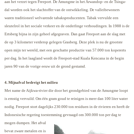
aan het verzet tegen Freeport. De Amungme in het Arwandop- en de Tsinga-
dal worden ook het slachtoffer van de ontwikkeling. De valleibewoners
waren traditioneel welvarende tabaksproducenten. Tabak vervulde een
sleutelrol in het sociale verkeer en de onderlinge verhoudingen.
In 1988 is de
Ertsberg bijna in zijn geheel afgegraven. Dan gaat Freeport aan de slag met
de op 3 kilometer verderop gelegen Grasberg. Deze plek is nu de grootste
open mijn ter wereld, met een geschatte productie van 57.000 ton kopererts
per dag. In het laagland wordt de Freeport-stad Kuala Kencana in de begin
jaren 90 van de vorige eeuw uit de grond gestamd.
4. Mijnafval bedreigt het milieu
Met name de Aijkwa-rivier die door het grondgebied van de Amungme loopt
is ernstig vervuild. Om één gram goud te reinigen is meer dan 100 liter water
nodig. Freeport stort dagelijks 230.000 ton residuen in de rivieren en heeft de
Indonesische regering toestemming gevraagd om 300.000 ton per dag te
mogen dumpen.
Het afval
bevat zware metalen en is