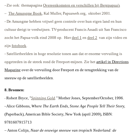
–Zie ook: themapagina
Overeenkomsten en verschillen bij Bergpapua's
–
The Amungme Book
, Kal Muller, Papuaweb.org,
oktober 2001.
-
De Amungme hebben vrijwel geen controle over hun eigen land en hun
cultuur dreigt te verdwijnen. TV-producent Francis Assadi uit San Francisco
zocht het Papua-volk eind 2008 op.
Hier
deel 1
en
deel 2
van zijn video en
zijn
fotoboek
.
- Satellietbeelden in hoge resolutie tonen aan dat er enorme vervuiling is
opgetreden in de streek rond de Freeport-mijnen. Zie het
artikel in Directions
Magazine
over de vervuiling door Freeport en de terugtrekking van de
sneeuw op de satellietbeelden
.
8. Bronnen:
Robert Bryce, "
Spinning Gold
."
Mother Jones, September/October, 1996.
-
- Alice Gibbons,
Where The Earth Ends, Stone Age People Tell Their Story,
(Paperback), American Bible Society, New York (april 2009), ISBN:
9781607915713
– Anton Colijn,
Naar de eeuwige sneeuw van tropisch Nederland: de