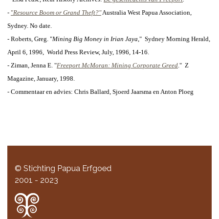
-
"
Resource Boom or Grand Theft?"
Australia West Papua Association,
Sydney. No date.
- Roberts, Greg. "
Mining Big Money in Irian Jaya
,"
Sydney Morning Herald,
April 6, 1996,
World Press Review, July, 1996, 14-16.
- Ziman, Jenna E. "
Freeport McMoran: Mining Corporate Greed
."
Z
Magazine, January, 1998.
- Commentaar en advies:
Chris Ballard,
Sjoerd Jaarsma en Anton Ploeg
© Stichting Papua Erfgoed
2001 - 2023