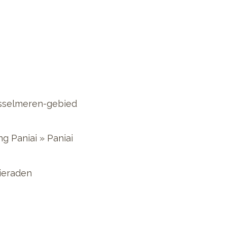
sselmeren-gebied
ng Paniai
»
Paniai
ieraden