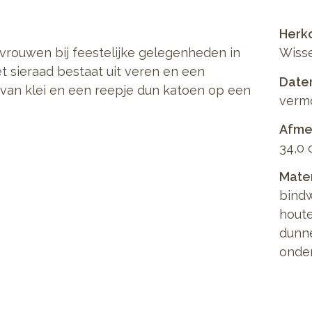
Herk
vrouwen bij feestelijke gelegenheden in
Wiss
t sieraad bestaat uit veren en een
Date
 van klei en een reepje dun katoen op een
vermo
Afmet
34,0
Mate
bind
hout
dunne
onde