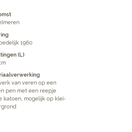
omst
elmeren
ring
edelijk 1960
ingen (L)
 cm
riaalverwerking
werk van veren op een
en pen met een reepje
 katoen, mogelijk op klei-
rgrond