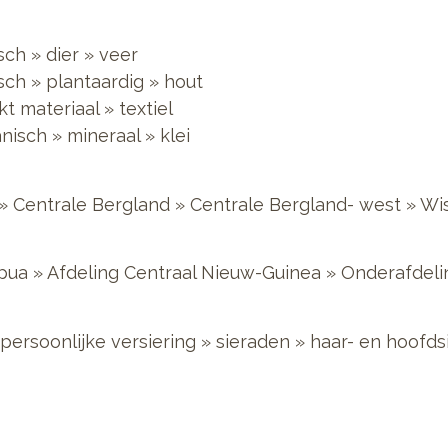
sch
»
dier
»
veer
sch
»
plantaardig
»
hout
t materiaal
»
textiel
nisch
»
mineraal
»
klei
»
Centrale Bergland
»
Centrale Bergland- west
»
Wi
pua
»
Afdeling Centraal Nieuw-Guinea
»
Onderafdeli
persoonlijke versiering
»
sieraden
»
haar- en hoofds