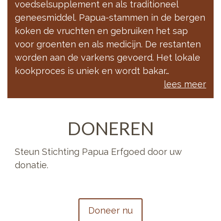
voedselsupplement en als traditioneel
geneesmiddel. Papua-stammen in de bergen
koken de vruchten en gebruiken het sap
voor groenten en als medicijn. De restanten
worden aan de varkens gevoerd. Het lokale
kookproces is uniek en wordt bakar…
lees meer
DONEREN
Steun Stichting Papua Erfgoed door uw
donatie.
Doneer nu