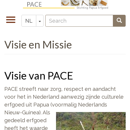
Overslaan
en
Search
naar
Navigatie
Toggle Dropdown
Sear
NL
Zoeken
de
wisselen
inhoud
Visie en Missie
gaan
Visie van PACE
PACE streeft naar zorg, respect en aandacht
voor het in Nederland aanwezig zijnde culturele
erfgoed uit Papua (voormalig Nederlands
Nieuw-Guinea
). Als
gedeeld erfgoed
heeft het waarde