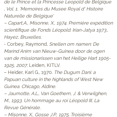
de le Prince et la Princesse Leopold de Belgique
, Vol. 1. ‘Memoires du Musee Royal d' Histoire
Naturelle de Belgique’
– Capart,A., Misonne, X., 1974.
Première expédition
scientifique de Fonds Léopold. Irian-Jatya 1973.
,
Hayez, Bruxelles.
- Corbey, Raymond,
Snellen om namen: De
Marind Anim van Nieuw-Guinea door de ogen
van de missionarissen van het Heilige Hart 1905-
1925, 2007
. Leiden, KITLV.
– Heider, Karl G., 1970.
The Dugum Dani: a
Papuan culture in the highlands of West New
Guinea. Chicago, Aldine.
– Jaumotte, A.L., Van Goethem, J. & Verwilghen,
M., 1993.
Un hommage au roi Léopold III
, La
Revue Générale.
– Misonne, X., Gosse J.P., 1975.
Troisième