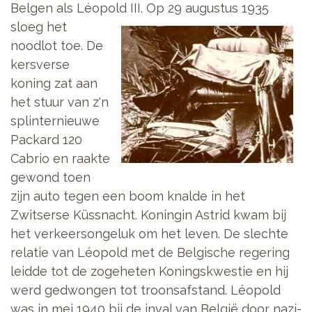
Belgen als Léopold III. Op
29 augustus 1935
sloeg het
noodlot toe. De
kersverse
koning zat aan
het stuur van z'n
splinternieuwe
Packard 120
Cabrio en raakte
gewond toen
zijn auto tegen een boom knalde in het
Zwitserse Küssnacht. Koningin Astrid kwam bij
het verkeersongeluk om het leven. De slechte
relatie van Léopold met de Belgische regering
leidde tot de zogeheten Koningskwestie en hij
werd gedwongen tot troonsafstand. Léopold
was in mei 1940 bij de inval van België door nazi-