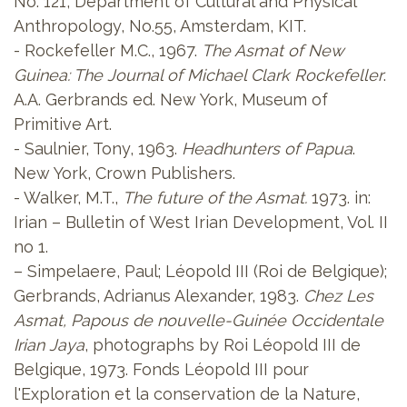
No. 121, Department of Cultural and Physical
Anthropology, No.55, Amsterdam, KIT.
- Rockefeller M.C., 1967.
The Asmat of New
Guinea: The Journal of Michael Clark Rockefeller
.
A.A. Gerbrands ed. New York, Museum of
Primitive Art.
- Saulnier, Tony, 1963.
Headhunters of Papua
.
New York, Crown Publishers.
- Walker, M.T.,
The future of the Asmat.
1973. in:
Irian – Bulletin of West Irian Development, Vol. II
no 1.
– Simpelaere, Paul; Léopold III (Roi de Belgique);
Gerbrands, Adrianus Alexander, 1983.
Chez Les
Asmat, Papous de nouvelle-Guinée Occidentale
Irian Jaya
, photographs by Roi Léopold III de
Belgique, 1973. Fonds Léopold III pour
l'Exploration et la conservation de la Nature,