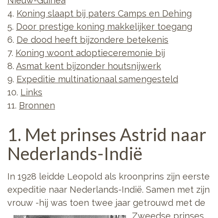
Nieuw-Guinea
4.
Koning slaapt bij paters Camps en Dehing
5.
Door prestige koning makkelijker toegang
6.
De dood heeft bijzondere betekenis
7.
Koning woont adoptieceremonie bij
8.
Asmat kent bijzonder houtsnijwerk
9.
Expeditie multinationaal samengesteld
10.
Links
11.
Bronnen
1. Met prinses Astrid naar
Nederlands-Indië
In 1928 leidde Leopold als kroonprins zijn eerste
expeditie naar Nederlands-Indië. Samen met zijn
vrouw -hij was toen twee jaar getrouwd met
de
Zweedse prinses