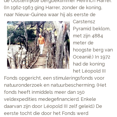
de Oostenrijkse bergbeklimmer Heinrich Harrer.
(In 1962-1963 ging Harrer, zonder de koning,
naar Nieuw-Guinea
waar hij als eerste de
Carstensz
Pyramid beklom,
met zijn 4884
meter de
hoogste berg van
Oceanië.) In 1972
had de koning
het Léopold III
Fonds opgericht, een stimuleringsfonds voor
natuuronderzoek en natuurbescherming. (Het
fonds heeft inmiddels meer dan 150
veldexpedities medegefinancierd. Enkele
daarvan zijn door Léopold III zelf geleid.) De
eerste tocht die door het Fonds werd