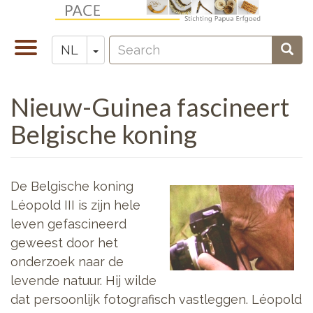
Overslaan
en
Search
naar
Navigatie
Toggle Dropdown
Sear
NL
Zoeken
de
wisselen
inhoud
Nieuw-Guinea fascineert
gaan
Belgische koning
De Belgische koning
Léopold III is zijn hele
leven gefascineerd
geweest door het
onderzoek naar de
levende natuur. Hij wilde
dat persoonlijk fotografisch vastleggen. Léopold