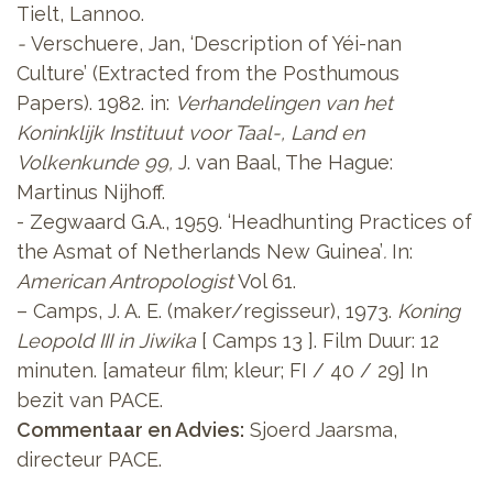
Tielt, Lannoo.
-
Verschuere, Jan,
‘Description of Yéi-nan
Culture’ (Extracted from the Posthumous
Papers).
1982. in:
Verhandelingen van het
Koninklijk Instituut voor Taal-, Land en
Volkenkunde 99,
J. van Baal, The Hague:
Martinus Nijhoff.
- Zegwaard G.A., 1959. ‘Headhunting Practices of
the Asmat of Netherlands New Guinea’
.
In:
American Antropologist
Vol 61.
– Camps, J. A. E. (maker/regisseur), 1973.
Koning
Leopold III in Jiwika
[ Camps 13 ].
Film Duur: 12
minuten. [amateur film; kleur; FI / 40 / 29] In
bezit van PACE.
Commentaar en Advies:
Sjoerd Jaarsma,
directeur PACE.