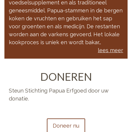
voedselsupplement en als traditioneel
geneesmiddel. Papua-stammen in de bergen
koken de vruchten en gebruiken het sap
voor groenten en als medicijn. De restanten
worden aan de varkens gevoerd. Het lokale
kookproces is uniek en wordt bakar…
lees meer
DONEREN
Steun Stichting Papua Erfgoed door uw
donatie.
Doneer nu