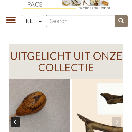
Overslaan
en
Search
naar
Navigatie
Toggle Dropdown
Sear
NL
Zoeken
de
wisselen
inhoud
gaan
UITGELICHT UIT ONZE
COLLECTIE