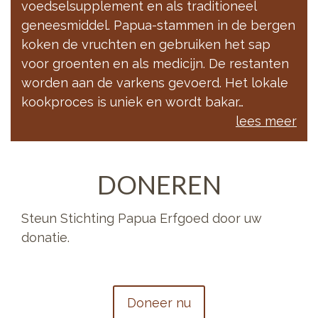
voedselsupplement en als traditioneel
geneesmiddel. Papua-stammen in de bergen
koken de vruchten en gebruiken het sap
voor groenten en als medicijn. De restanten
worden aan de varkens gevoerd. Het lokale
kookproces is uniek en wordt bakar…
lees meer
DONEREN
Steun Stichting Papua Erfgoed door uw
donatie.
Doneer nu