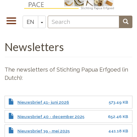
Skip
to
Search
main
Toggle
Toggle Dropdown
Sear
EN
Zoeken
content
navigation
Newsletters
The newsletters of Stichting Papua Erfgoed (in
Dutch):
Nieuwsbrief 41- juni 2026
573.49 KB
Nieuwsbrief 40 - december 2025
652.46 KB
Nieuwsbrief 39 - mei 2025
441.18 KB