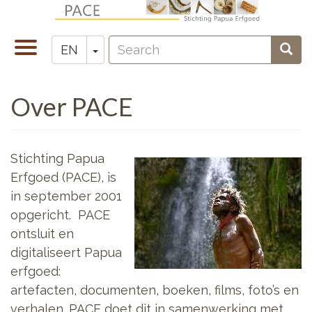
Skip
to
Search
main
Toggle
Toggle Dropdown
Sear
EN
Zoeken
content
navigation
Over PACE
Stichting Papua
Erfgoed (PACE), is
in september 2001
opgericht. PACE
ontsluit en
digitaliseert Papua
erfgoed:
artefacten, documenten, boeken, films, foto’s en
verhalen. PACE doet dit in samenwerking met