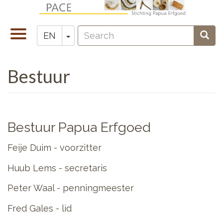
Skip
to
Search
main
Toggle
Toggle Dropdown
Sear
EN
Zoeken
content
navigation
Bestuur
Bestuur Papua Erfgoed
Feije Duim - voorzitter
Huub Lems - secretaris
Peter Waal - penningmeester
Fred Gales - lid