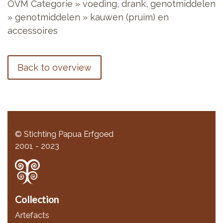
OVM Categorie
»
voeding, drank, genotmiddelen
»
genotmiddelen
»
kauwen (pruim) en
accessoires
Back to overview
© Stichting Papua Erfgoed
2001 - 2023
Collection
Artefacts