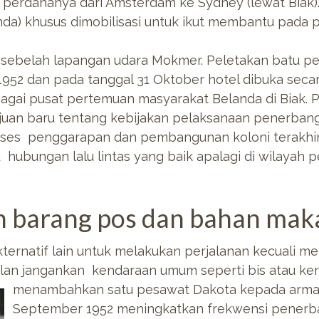
perdananya dari Amsterdam ke Sydney (lewat Biak)
nda) khusus dimobilisasi untuk ikut membantu pada
 sebelah lapangan udara Mokmer. Peletakan batu pert
952 dan pada tanggal 31 Oktober hotel dibuka secar
 sebagai pusat pertemuan masyarakat Belanda di Biak
uan baru tentang kebijakan pelaksanaan penerban
oses penggarapan dan pembangunan koloni terakhir
u hubungan lalu lintas yang baik apalagi di wilaya
n barang pos dan bahan ma
ternatif lain untuk melakukan perjalanan kecuali mel
jalan jangankan kendaraan umum seperti bis atau ker
menambahkan satu pesawat
Dakota kepada arma
September 1952 meningkatkan frekwensi penerban