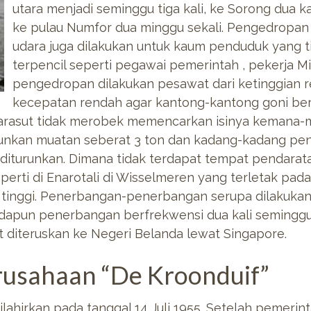
utara menjadi seminggu tiga kali, ke Sorong dua ka
ke pulau Numfor dua minggu sekali. Pengedropa
udara juga dilakukan untuk kaum penduduk yang t
terpencil seperti pegawai pemerintah , pekerja Mi
pengedropan dilakukan pesawat dari ketinggian
kecepatan rendah agar kantong-kantong goni beri
parasut tidak merobek memencarkan isinya kemana-
runkan muatan seberat 3 ton dan kadang-kadang pe
 diturunkan. Dimana tidak terdapat tempat pendara
erti di Enarotali di Wisselmeren yang terletak pad
tinggi. Penerbangan-penerbangan serupa dilakukan 
dapun penerbangan berfrekwensi dua kali seminggu k
 diteruskan ke Negeri Belanda lewat Singapore.
erusahaan “De Kroonduif”
lahirkan pada tanggal 14 Juli 1955. Setelah pemerinta