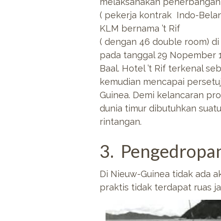
melaksanakan penerbangan 
( pekerja kontrak Indo-Bela
KLM bernama ’t Rif
( dengan 46 double room) di
pada tanggal 29 Nopember 1
Baal. Hotel ’t Rif terkenal
kemudian mencapai persetuj
Guinea. Demi kelancaran pr
dunia timur dibutuhkan suat
rintangan.
3. Pengedropa
Di Nieuw-Guinea tidak ada ak
praktis tidak terdapat ruas 