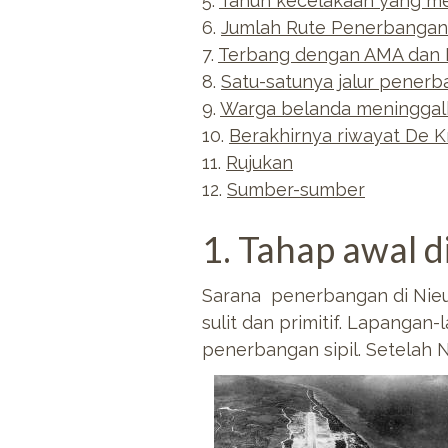
5.
Tahun kecelakaan yang 
6.
Jumlah Rute Penerbangan
7.
Terbang dengan AMA dan
8.
Satu-satunya jalur penerb
9.
Warga belanda meninggalk
10.
Berakhirnya riwayat De K
11.
Rujukan
12.
Sumber-sumber
1. Tahap awal d
Sarana penerbangan di Nieu
sulit dan primitif. Lapanga
penerbangan sipil. Setelah