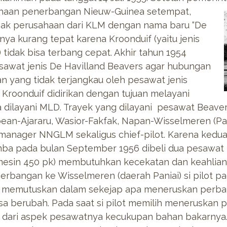
ahaan penerbangan Nieuw-Guinea
setempat,
ak perusahaan dari KLM dengan nama baru “De
ya kurang tepat karena Kroonduif (yaitu jenis
tidak bisa terbang cepat. Akhir tahun 1954
awat jenis De Havilland Beavers agar hubungan
 yang tidak terjangkau oleh pesawat jenis
 Kroonduif didirikan dengan tujuan melayani
 dilayani MLD. Trayek yang dilayani pesawat Beaver 
an-Ajararu, Wasior-Fakfak, Napan-Wisselmeren (Pan
 manager NNGLM sekaligus chief-pilot. Karena kedu
rimba pada bulan September 1956 dibeli dua pesaw
mesin 450 pk) membutuhkan kecekatan dan keahlian
erbangan ke Wisselmeren (daerah Paniai) si pilot p
memutuskan dalam sekejap apa meneruskan perban
isa berubah. Pada saat si pilot memilih meneruskan 
rn” dari aspek pesawatnya kecukupan bahan bakarnya