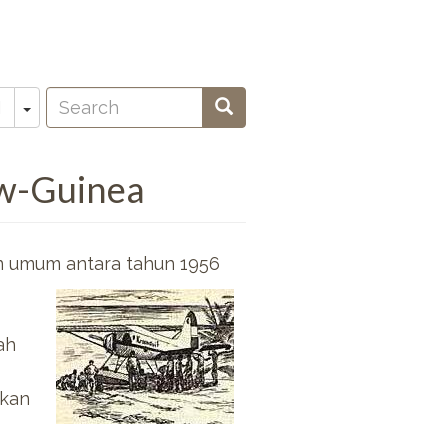
Search
Toggle Dropdown
Search
N
oeken
uw-Guinea
n umum antara tahun 1956
ah
pkan