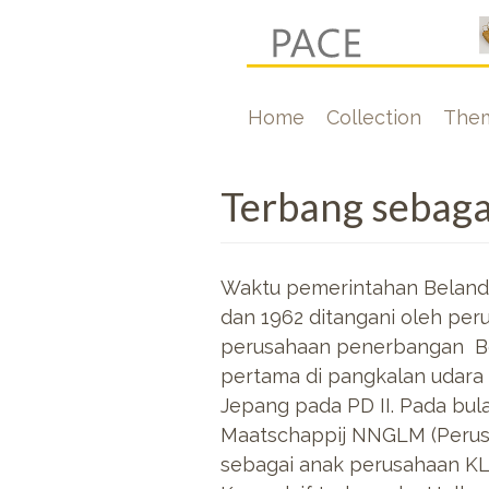
Skip
to
main
Hoofdnavigati
Home
Collection
The
content
Terbang sebaga
Waktu pemerintahan Belanda
dan 1962 ditangani oleh pe
perusahaan penerbangan B
pertama di pangkalan udara
Jepang pada PD II. Pada bul
Maatschappij NNGLM (Perus
sebagai anak perusahaan KLM