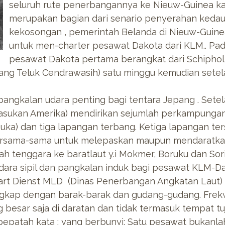
seluruh rute penerbangannya ke Nieuw-Guinea ka
merupakan bagian dari senario penyerahan kedau
kekosongan , pemerintah Belanda di Nieuw-Guin
untuk men-charter pesawat Dakota dari KLM.. Pad
pesawat Dakota pertama berangkat dari Schiphol 
arang Teluk Cendrawasih) satu minggu kemudian set
angkalan udara penting bagi tentara Jepang . Sete
asukan Amerika) mendirikan sejumlah perkampungan 
buka) dan tiga lapangan terbang. Ketiga lapangan te
ersama-sama untuk melepaskan maupun mendaratkan
arah tenggara ke baratlaut y.i Mokmer, Boruku dan Sor
ara sipil dan pangkalan induk bagi pesawat KLM-D
aart Dienst MLD (Dinas Penerbangan Angkatan Laut) 
engkap dengan barak-barak dan gudang-gudang. Fr
 besar saja di daratan dan tidak termasuk tempat tu
pepatah kata : yang berbunyi: Satu pesawat bukanla