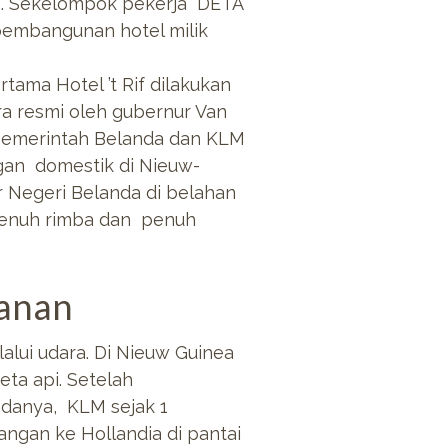
.. Sekelompok pekerja DETA
 pembangunan hotel milik
ama Hotel ’t Rif dilakukan
a resmi oleh gubernur Van
. Pemerintah Belanda dan KLM
gan domestik di Nieuw-
 Negeri Belanda di belahan
h penuh rimba dan penuh
kanan
alui udara. Di Nieuw Guinea
eta api. Setelah
danya, KLM sejak 1
gan ke Hollandia di pantai