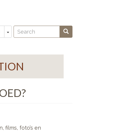
Search
Toggle Dropdown
Search
N
oeken
TION
GOED?
 films, foto’s en