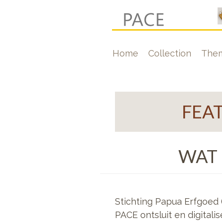
Skip
to
main
Hoofdnavigati
Home
Collection
The
content
FEA
WAT 
Stichting Papua Erfgoed 
PACE ontsluit en digitali