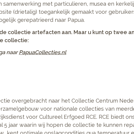
in samenwerking met particulieren, musea en kerkelij
site (drietalig) toegankelijk gemaakt voor gebruike
ogelijk gerepatrieerd naar Papua.
de collectie artefacten aan. Maar u kunt op twee a
 collectie:
ga naar
PapuaCollecties.nl
lectie overgebracht naar het Collectie Centrum Nede
erzamelgebouw voor nationale collecties van meerde
Rijksdienst voor Cultureel Erfgoed RCE. RCE biedt o
 5 jaar waarin wij hopen de collectie te kunnen rep
 kent optimale opslagcondities qua temperatuur en