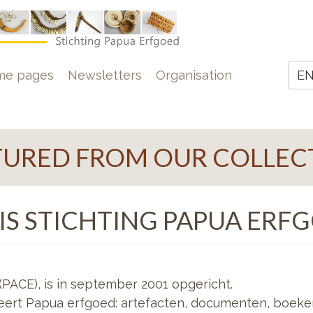
e
me pages
Newsletters
Organisation
E
Z
TURED FROM OUR COLLEC
IS STICHTING PAPUA ERF
(PACE), is in september 2001 opgericht.
seert Papua erfgoed: artefacten, documenten, boeken,