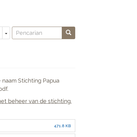
Pencarian
Toggle Dropdown
Pencarian
oeken
e naam Stichting Papua
pdf.
et beheer van de stichting.
471.8 KB