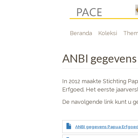
Lompat
ke
isi
Hoofdnavigati
Beranda
Koleksi
Them
utama
ANBI gegevens
In 2012 maakte Stichting Pa
Erfgoed. Het eerste jaarvers
De navolgende link kunt u g
ANBI gegevens Papua Erfgoed