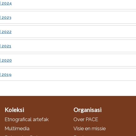
d 2024
 2023
d 2022
 2021
d 2020
d 2019
Koleksi
Organisasi
Etnografical artefak
Over PACE
Multimedia
Visie en missie