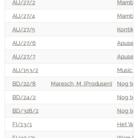
AU/27/2
Mambes
AU/27/4
Mambe
AU/27/5
Kontiki
AU/27/6
Apuse 
AU/27/7
Apuse 
AU/153/2
Music fr
BD/22/8
Maresch, M. (Produsen)
Nog te 
BD/24/2
Nog te 
BD/328/2
Nog te 
FI/13/1
Het Wit
FI/40/21
Wam Ebe