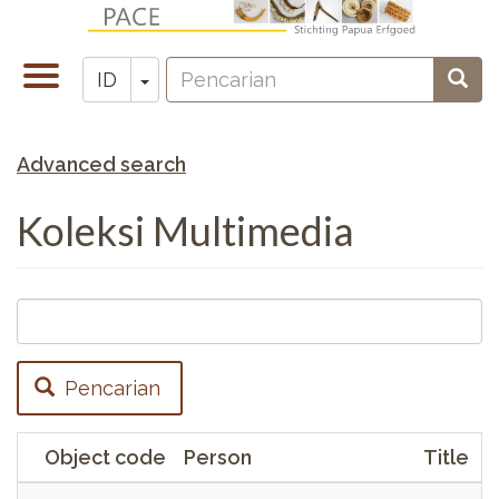
Lompat
ke
Pencarian
isi
Toggle
Toggle Dropdown
Penc
ID
Zoeken
utama
navigation
Advanced search
Koleksi Multimedia
Pencarian
Object code
Person
Title