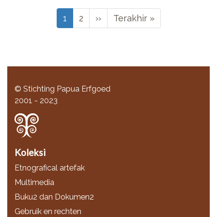
Pagination
Halaman
1
Halaman
2
Halaman
››
Halaman
Terakhir »
sekarang
berikutnya
terakhir
© Stichting Papua Erfgoed
2001 - 2023
Koleksi
Etnografical artefak
Multimedia
Buku2 dan Dokumen2
Gebruik en rechten